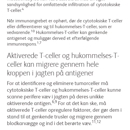
sandsynlighed for omfattende infiltration af cytotoksiske
4
T-celler.
Når immunangrebet er ophørt, dør de cytotoksiske T-celler
eller differentierer sig til hukommelses-T-celler, som er
10
vedvarende.
Hukommelses-T-celler kan genkende
antigenet og muliggør derved et efterfølgende
1,7
immunrespons.
Aktiverede T-celler og hukommelses-T-
celler kan migrere gennem hele
kroppen i jagten på antigener
For at identificere og eliminere tumorceller må
cytotoksiske T-celler og hukommelses-T-celler kunne
scanne perifere væv i jagten på deres unikke
6,9
aktiverende antigen.
For at det kan ske, må
aktiverede T-celler opregulere faktorer, der gør dem i
stand til at genkende trusler og migrere gennem
11,12
blodkarvægge og ind i det berørte væv.