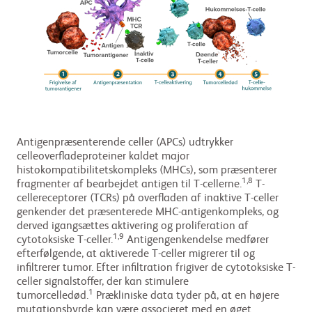
Antigenpræsenterende celler (APCs) udtrykker
celleoverfladeproteiner kaldet major
histokompatibilitetskompleks (MHCs), som præsenterer
1,8
fragmenter af bearbejdet antigen til T-cellerne.
T-
cellereceptorer (TCRs) på overfladen af inaktive T-celler
genkender det præsenterede MHC-antigenkompleks, og
derved igangsættes aktivering og proliferation af
1,9
cytotoksiske T-celler.
Antigengenkendelse medfører
efterfølgende, at aktiverede T-celler migrerer til og
infiltrerer tumor. Efter infiltration frigiver de cytotoksiske T-
celler signalstoffer, der kan stimulere
1
tumorcelledød.
Prækliniske data tyder på, at en højere
mutationsbyrde kan være associeret med en øget