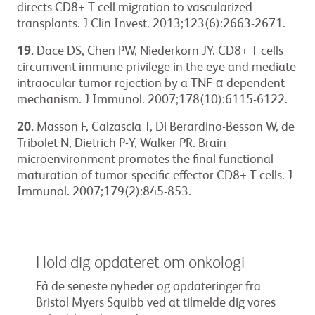
directs CD8+ T cell migration to vascularized
transplants. J Clin Invest. 2013;123(6):2663-2671.
19.
Dace DS, Chen PW, Niederkorn JY. CD8+ T cells
circumvent immune privilege in the eye and mediate
intraocular tumor rejection by a TNF-α-dependent
mechanism. J Immunol. 2007;178(10):6115-6122.
20.
Masson F, Calzascia T, Di Berardino-Besson W, de
Tribolet N, Dietrich P-Y, Walker PR. Brain
microenvironment promotes the final functional
maturation of tumor-specific effector CD8+ T cells. J
Immunol. 2007;179(2):845-853.
Hold dig opdateret om onkologi
Få de seneste nyheder og opdateringer fra
Bristol Myers Squibb ved at tilmelde dig vores