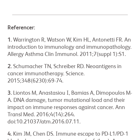
Referencer:
1.
Warrington R, Watson W, Kim HL, Antonetti FR. An
introduction to immunology and immunopathology.
Allergy Asthma Clin Immunol. 2011;7(suppl 1):S1.
2.
Schumacher TN, Schreiber RD. Neoantigens in
cancer immunotherapy. Science.
2015;348(6230):69-74.
3.
Liontos M, Anastasiou I, Bamias A, Dimopoulos M-
A. DNA damage, tumor mutational load and their
impact on immune responses against cancer. Ann
Transl Med. 2016;4(14):264.
doi:10.21037/atm.2016.07.11.
4.
Kim JM, Chen DS. Immune escape to PD-L1/PD-1