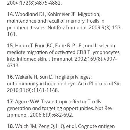
2004;172(8):4875-4882.
14.
Woodland DL, Kohlmeier JE. Migration,
maintenance and recall of memory T cells in
peripheral tissues. Nat Rev Immunol. 2009;9(3):153-
161.
15.
Hirata T, Furie BC, Furie B. P-, E-, and L-selectin
mediate migration of activated CD8 T lymphocytes
into inflamed skin. J Immunol. 2002;169(8):4307-
4313.
16.
Wekerle H, Sun D. Fragile privileges:
autoimmunity in brain and eye. Acta Pharmacol Sin.
2010;31(9):1141-1148.
17.
Agace WW. Tissue-tropic effector T cells:
generation and targeting opportunities. Nat Rev
Immunol. 2006;6(9):682-692.
18.
Walch JM, Zeng Q, Li Q, et al. Cognate antigen