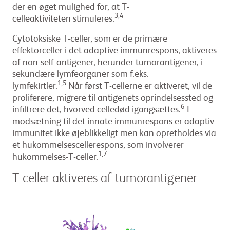
der en øget mulighed for, at T-
3,4
celleaktiviteten stimuleres.
Cytotoksiske T-celler, som er de primære
effektorceller i det adaptive immunrespons, aktiveres
af non-self-antigener, herunder tumorantigener, i
sekundære lymfeorganer som f.eks.
1,5
lymfekirtler.
Når først T-cellerne er aktiveret, vil de
proliferere, migrere til antigenets oprindelsessted og
6
infiltrere det, hvorved celledød igangsættes.
I
modsætning til det innate immunrespons er adaptiv
immunitet ikke øjeblikkeligt men kan opretholdes via
et hukommelsescellerespons, som involverer
1,7
hukommelses-T-celler.
T-celler aktiveres af tumorantigener