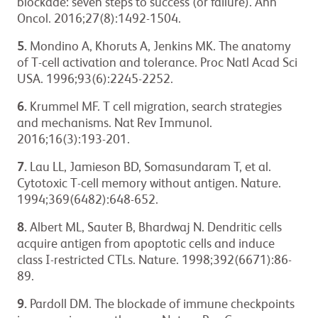
blockade: seven steps to success (or failure). Ann
Oncol. 2016;27(8):1492-1504.
5.
Mondino A, Khoruts A, Jenkins MK. The anatomy
of T-cell activation and tolerance. Proc Natl Acad Sci
USA. 1996;93(6):2245-2252.
6.
Krummel MF. T cell migration, search strategies
and mechanisms. Nat Rev Immunol.
2016;16(3):193-201.
7.
Lau LL, Jamieson BD, Somasundaram T, et al.
Cytotoxic T-cell memory without antigen. Nature.
1994;369(6482):648-652.
8.
Albert ML, Sauter B, Bhardwaj N. Dendritic cells
acquire antigen from apoptotic cells and induce
class I-restricted CTLs. Nature. 1998;392(6671):86-
89.
9.
Pardoll DM. The blockade of immune checkpoints