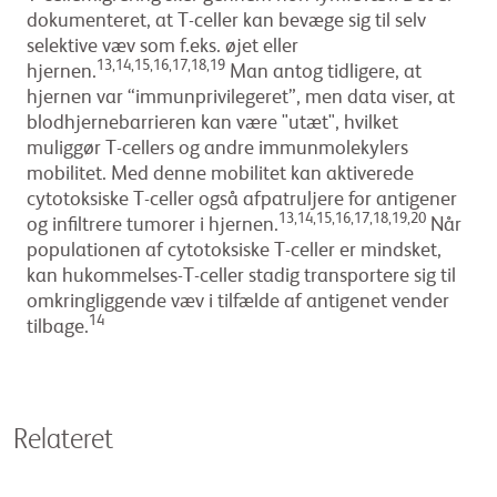
dokumenteret, at T-celler kan bevæge sig til selv
selektive væv som f.eks. øjet eller
13,14,15,16,17,18,19
hjernen.
Man antog tidligere, at
hjernen var “immunprivilegeret”, men data viser, at
blodhjernebarrieren kan være "utæt", hvilket
muliggør T-cellers og andre immunmolekylers
mobilitet. Med denne mobilitet kan aktiverede
cytotoksiske T-celler også afpatruljere for antigener
13,14,15,16,17,18,19,20
og infiltrere tumorer i hjernen.
Når
populationen af cytotoksiske T-celler er mindsket,
kan hukommelses-T-celler stadig transportere sig til
omkringliggende væv i tilfælde af antigenet vender
14
tilbage.
Relateret