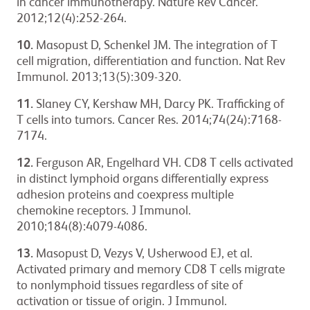
in cancer immunotherapy. Nature Rev Cancer.
2012;12(4):252-264.
10.
Masopust D, Schenkel JM. The integration of T
cell migration, differentiation and function. Nat Rev
Immunol. 2013;13(5):309-320.
11.
Slaney CY, Kershaw MH, Darcy PK. Trafficking of
T cells into tumors. Cancer Res. 2014;74(24):7168-
7174.
12.
Ferguson AR, Engelhard VH. CD8 T cells activated
in distinct lymphoid organs differentially express
adhesion proteins and coexpress multiple
chemokine receptors. J Immunol.
2010;184(8):4079-4086.
13.
Masopust D, Vezys V, Usherwood EJ, et al.
Activated primary and memory CD8 T cells migrate
to nonlymphoid tissues regardless of site of
activation or tissue of origin. J Immunol.