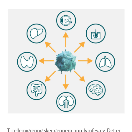
T-cellemigrering sker gennem non-lymfevæv. Det er