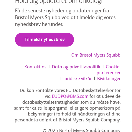
Hold dig opdateret om onkologi
Få de seneste nyheder og opdateringer fra
Bristol Myers Squibb ved at tilmelde dig vores
nyhedsbrev herunder.
Tilmeld nyhedsbrev
Om Bristol Myers Squibb
Kontakt os
|
Data og privatlivspolitik
|
Cookie-
præferencer
|
Juridiske vilkår
|
Bivirkninger
Du kan kontakte vores EU Databeskyttelseskontor
via
EUDPO@BMS.com
for at udøve de
databeskyttelsesrettigheder, som du måtte have,
samt for at stille spørgsmål eller gøre opmærksom på
bekymringer i forhold til håndteringen af dine
persondata udført af Bristol Myers Squibb Company.
© 2025 Bristol Myers Squibb Company