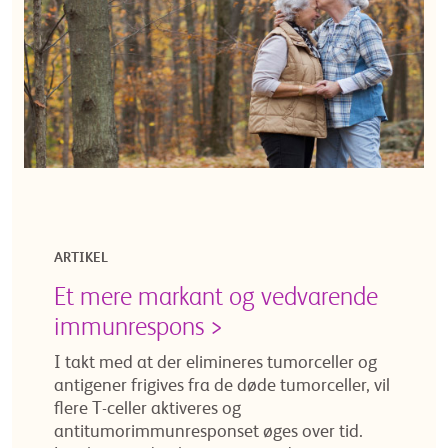
ARTIKEL
Et mere markant og vedvarende
immunrespons >
I takt med at der elimineres tumorceller og
antigener frigives fra de døde tumorceller, vil
flere T-celler aktiveres og
antitumorimmunresponset øges over tid.